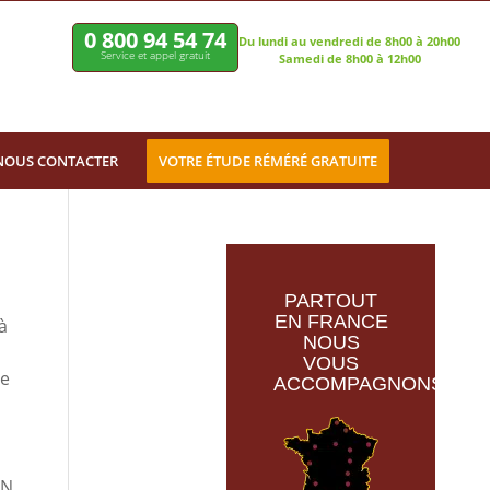
0 800 94 54 74
Du lundi au vendredi de 8h00 à 20h00
Service et appel gratuit
Samedi de 8h00 à 12h00
NOUS CONTACTER
VOTRE ÉTUDE RÉMÉRÉ GRATUITE
PARTOUT
EN FRANCE
à
NOUS
VOUS
te
ACCOMPAGNONS
eN