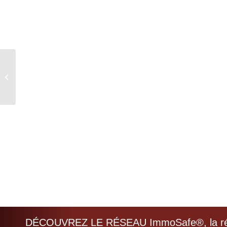
Solution en parfaite adéquation avec
nos besoins
DÉCOUVREZ LE RÉSEAU ImmoSafe®, la réf