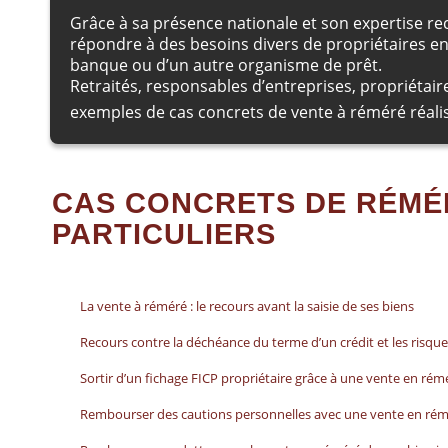
Grâce à sa présence nationale et son expertise re
répondre à des besoins divers de propriétaires en 
banque ou d’un autre organisme de prêt.
Retraités, responsables d’entreprises, propriétair
exemples de cas concrets de vente à réméré réal
CAS CONCRETS DE RÉMÉ
PARTICULIERS
La vente à réméré : le recours avant la saisie de ses biens
Recours contre la déchéance du terme d’un crédit et les risque
Sortir d’un fichage FICP propriétaire grâce à une vente en rém
Rembourser des cautions personnelles avec une vente en ré