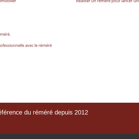
mmobilier
Réaliser un réméré pour lancer une
éméré.
rofessionnelle avec le réméré
érence du réméré depuis 2012