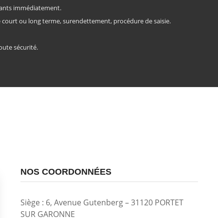
rtants immédiatement.
e court ou long terme, surendettement, procédure de saisie.
oute sécurité.
NOS COORDONNÉES
Siège : 6, Avenue Gutenberg – 31120 PORTET
SUR GARONNE