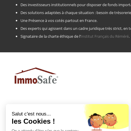
Des investisseurs institutionnels pour disposer de fonds impo
Des solutions adaptées à chaque situation : besoin de trésoreri
Une Présence à vos cotés partout en France.
Des experts qui agissent dans un cadre juridique très strict, en t
Signataire de la charte éthique de l’
Institut Français du Réméré
.
VOTRE ÉTUDE GRATUITE
RÉMÉRÉ : COMMENT CELA FONCTIONNE ?