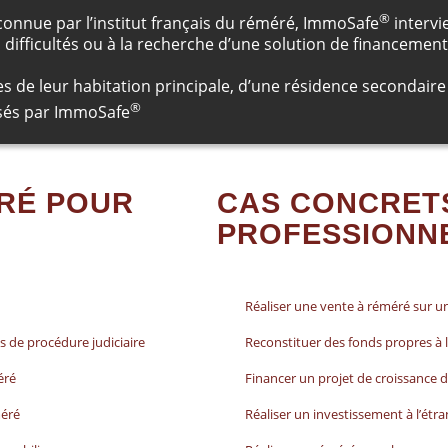
®
connue par l’institut français du réméré, ImmoSafe
intervi
difficultés ou à la recherche d’une solution de financement 
es de leur habitation principale, d’une résidence secondair
®
isés par ImmoSafe
RÉ POUR
CAS CONCRET
PROFESSIONN
Réaliser une vente à réméré sur u
s de procédure judiciaire
Reconstituer des fonds propres à 
éré
Financer un projet de croissance 
méré
Réaliser un investissement à l’étr