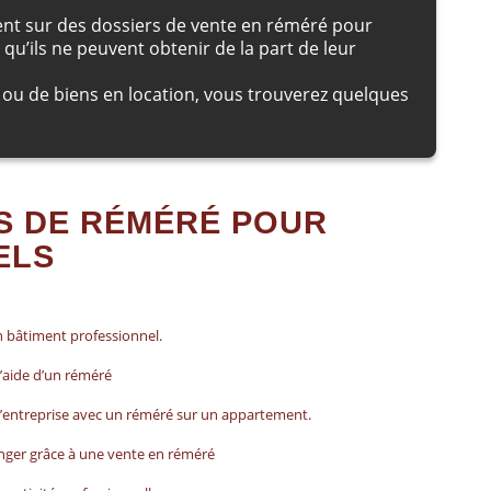
ent sur des dossiers de vente en réméré pour
qu’ils ne peuvent obtenir de la part de leur
e ou de biens en location, vous trouverez quelques
S DE RÉMÉRÉ POUR
ELS
n bâtiment professionnel.
l’aide d’un réméré
d’entreprise avec un réméré sur un appartement.
anger grâce à une vente en réméré